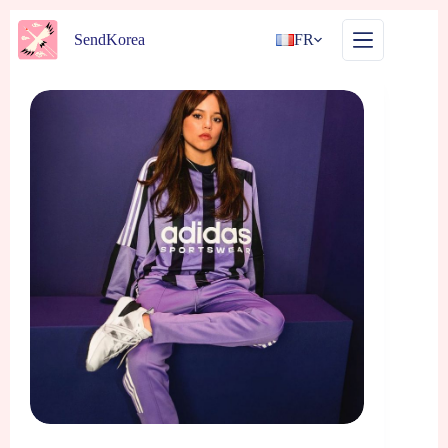
Passer
au
SendKorea
FR
contenu