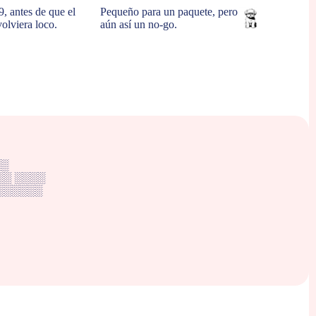
, antes de que el
Pequeño para un paquete, pero
olviera loco.
aún así un no-go.
░░
░░░ ░░░░
░░░░░░░