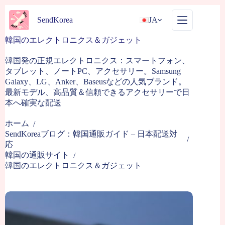
コ
ン
SendKorea
JA
テ
韓国のエレクトロニクス＆ガジェット
ン
ツ
韓国発の正規エレクトロニクス：スマートフォン、
へ
タブレット、ノートPC、アクセサリー。Samsung
ス
Galaxy、LG、Anker、Baseusなどの人気ブランド。
キ
最新モデル、高品質＆信頼できるアクセサリーで日
ッ
本へ確実な配送
プ
ホーム
/
SendKoreaブログ：韓国通販ガイド – 日本配送対
/
応
韓国の通販サイト
/
韓国のエレクトロニクス＆ガジェット