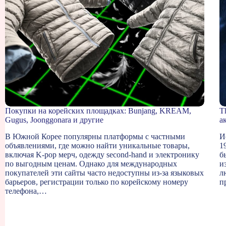
Покупки на корейских площадках: Bunjang, KREAM,
T
Gugus, Joonggonara и другие
а
В Южной Корее популярны платформы с частными
И
объявлениями, где можно найти уникальные товары,
1
включая K-pop мерч, одежду second-hand и электронику
б
по выгодным ценам. Однако для международных
и
покупателей эти сайты часто недоступны из-за языковых
л
барьеров, регистрации только по корейскому номеру
п
телефона,…