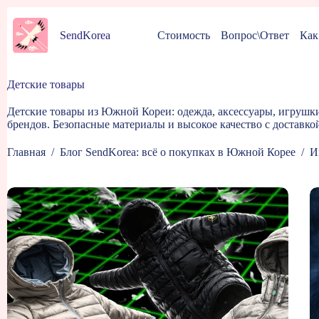
Перейти
к
Стоимость
Вопрос\Ответ
Как
SendKorea
сути
Детские товары
Детские товары из Южной Кореи: одежда, аксессуары, игрушк
брендов. Безопасные материалы и высокое качество с доставко
Главная
/
Блог SendKorea: всё о покупках в Южной Корее
/
И