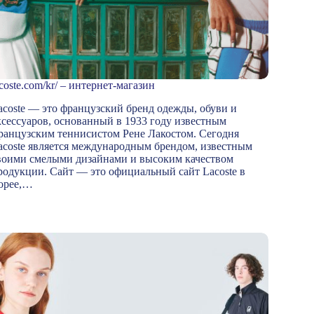
acoste.com/kr/ – интернет-магазин
acoste — это французский бренд одежды, обуви и
ксессуаров, основанный в 1933 году известным
ранцузским теннисистом Рене Лакостом. Сегодня
acoste является международным брендом, известным
воими смелыми дизайнами и высоким качеством
родукции. Сайт — это официальный сайт Lacoste в
орее,…