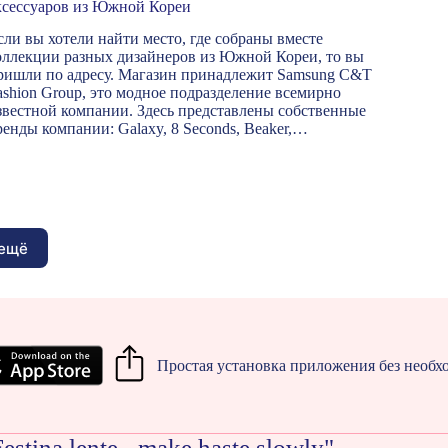
ксессуаров из Южной Кореи
сли вы хотели найти место, где собраны вместе
оллекции разных дизайнеров из Южной Кореи, то вы
ришли по адресу. Магазин принадлежит Samsung C&T
ashion Group, это модное подразделение всемирно
звестной компании. Здесь представлены собственные
ренды компании: Galaxy, 8 Seconds, Beaker,…
 ещё
Простая установка приложения без необхо
estina lente - make haste slowly"