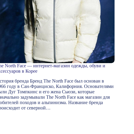
he North Face — интернет-магазин одежды, обуви и
ксессуаров в Корее
стория бренда Бренд The North Face был основан в
966 году в Сан-Франциско, Калифорния. Основателями
ыли Дуг Томпкинс и его жена Сьюзи, которые
значально задумывали The North Face как магазин для
юбителей походов и альпинизма. Название бренда
роисходит от северной…