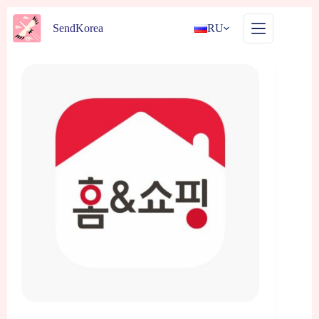
Перейти
к
SendKorea
RU
сути