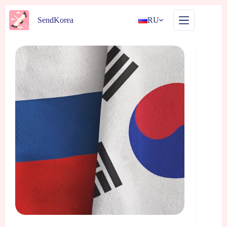
Перейти
к
SendKorea
RU
сути