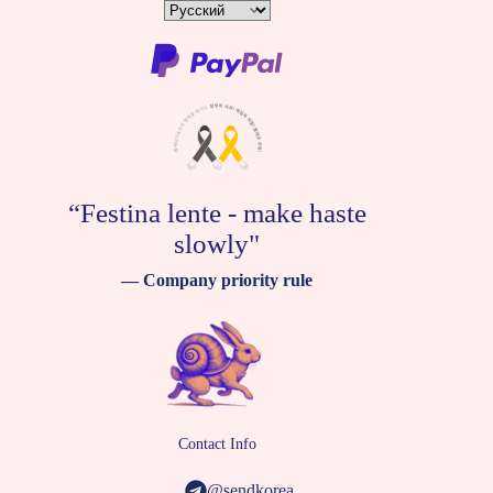
Показать
все
языки
“Festina lente - make haste
slowly"
— Company priority rule
Contact Info
@sendkorea