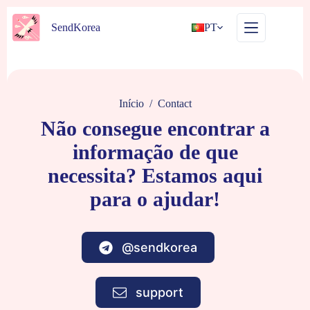
Pular
para
SendKorea
PT
o
conteúdo
Início
/
Contact
Não consegue encontrar a
informação de que
necessita? Estamos aqui
para o ajudar!
@sendkorea
support