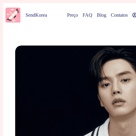
Pular
para
Preço
FAQ
Blog
Contatos
SendKorea
o
conteúdo