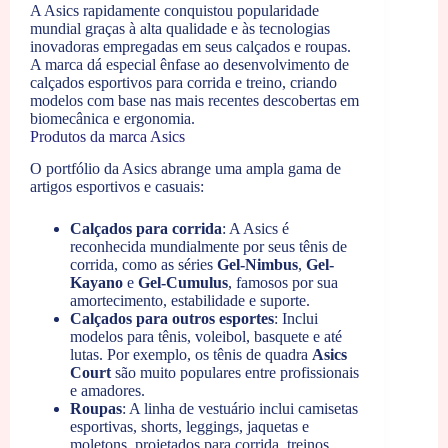
A Asics rapidamente conquistou popularidade
mundial graças à alta qualidade e às tecnologias
inovadoras empregadas em seus calçados e roupas.
A marca dá especial ênfase ao desenvolvimento de
calçados esportivos para corrida e treino, criando
modelos com base nas mais recentes descobertas em
biomecânica e ergonomia.
Produtos da marca Asics
O portfólio da Asics abrange uma ampla gama de
artigos esportivos e casuais:
Calçados para corrida
: A Asics é
reconhecida mundialmente por seus tênis de
corrida, como as séries
Gel-Nimbus
,
Gel-
Kayano
e
Gel-Cumulus
, famosos por sua
amortecimento, estabilidade e suporte.
Calçados para outros esportes
: Inclui
modelos para tênis, voleibol, basquete e até
lutas. Por exemplo, os tênis de quadra
Asics
Court
são muito populares entre profissionais
e amadores.
Roupas
: A linha de vestuário inclui camisetas
esportivas, shorts, leggings, jaquetas e
moletons, projetados para corrida, treinos,