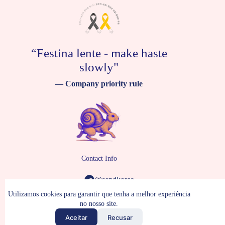
“Festina lente - make haste
slowly"
— Company priority rule
Contact Info
@sendkorea
support@sendkorea.com
Utilizamos cookies para garantir que tenha a melhor experiência
1070-15 Ansan-si, Republic of Korea
no nosso site.
Copyright © 2009-2026
SendKorea - Serviço de compras
Aceitar
Recusar
e entregas na Coreia do Sul