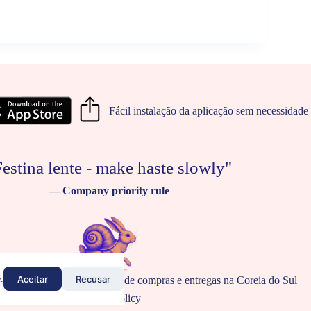
Fácil instalação da aplicação sem necessidade 
estina lente - make haste slowly"
— Company priority rule
Aceitar
Recusar
.
9-2026
SendKorea - Serviço de compras e entregas na Coreia do Sul
Privacy Policy