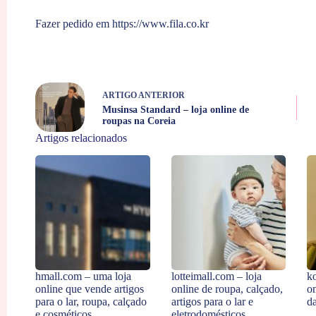
Fazer pedido em
https://www.fila.co.kr
ARTIGO
ANTERIOR
Musinsa Standard – loja online de
roupas na Coreia
Artigos relacionados
hmall.com – uma loja
lotteimall.com – loja
k
online que vende artigos
online de roupa, calçado,
o
para o lar, roupa, calçado
artigos para o lar e
d
e cosméticos.
eletrodomésticos