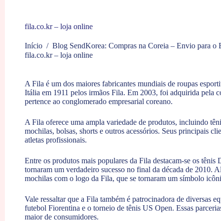
fila.co.kr – loja online
Início
/
Blog SendKorea: Compras na Coreia – Envio para o B
fila.co.kr – loja online
A Fila é um dos maiores fabricantes mundiais de roupas esporti
Itália em 1911 pelos irmãos Fila. Em 2003, foi adquirida pela c
pertence ao conglomerado empresarial coreano.
A Fila oferece uma ampla variedade de produtos, incluindo tênis
mochilas, bolsas, shorts e outros acessórios. Seus principais cl
atletas profissionais.
Entre os produtos mais populares da Fila destacam-se os tênis 
tornaram um verdadeiro sucesso no final da década de 2010. Al
mochilas com o logo da Fila, que se tornaram um símbolo icôni
Vale ressaltar que a Fila também é patrocinadora de diversas eq
futebol Fiorentina e o torneio de tênis US Open. Essas parceri
maior de consumidores.