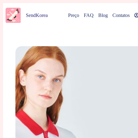
Pular
para
Preço
FAQ
Blog
Contatos
SendKorea
o
conteúdo